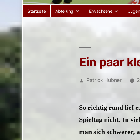
Startseite
Abteilung
Erwachsene
Juge
Ein paar kl
Veröffentlicht
Patrick Hübner
2
von
So richtig rund lief
Spieltag nicht. In vi
man sich schwerer, a